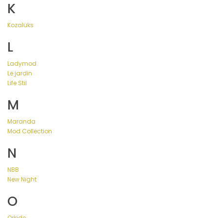
K
Kozalüks
L
Ladymod
Le jardin
Life Stil
M
Maranda
Mod Collection
N
NBB
New Night
O
Orkide