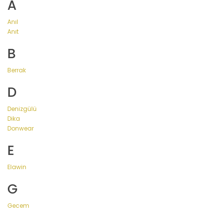
A
Anıl
Anıt
B
Berrak
D
Denizgülü
Dika
Donwear
E
Elawin
G
Gecem