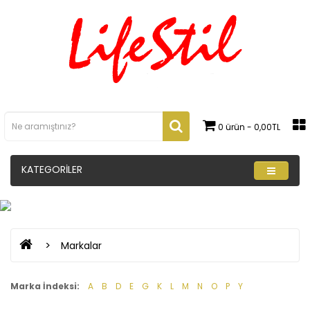
0 ürün - 0,00TL
KATEGORILER
Markalar
Marka İndeksi:
A
B
D
E
G
K
L
M
N
O
P
Y