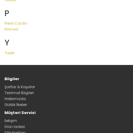
P
Pierre Cardin
Pirimod
Y
Yuppi
Bilgiler
Şartlar & Koşullar
Teslimat Bilgileri
Hakkımızda
Gizlilik İlkeleri
Müşteri Servisi
İletişim
Ürün İadesi
Site Haritası